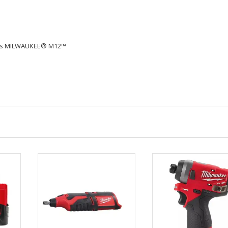
powered by
WPCookiePro
erías MILWAUKEE® M12™