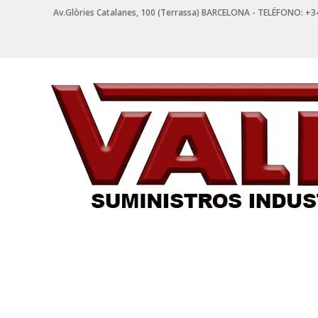
Saltar
Av.Glòries Catalanes, 100 (Terrassa) BARCELONA - TELÉFONO: +3
contenido
VALPI
SUMINISTROS
INDUSTRIALES
Suministros
Industriales
en
Terrassa