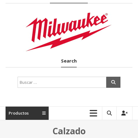
Suministros
Industriales
en
Terrassa
Search
Productos
Calzado