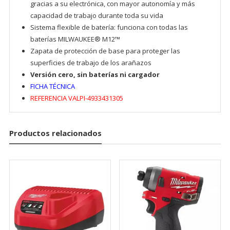
gracias a su electrónica, con mayor autonomía y más
capacidad de trabajo durante toda su vida
Sistema flexible de batería: funciona con todas las
baterías MILWAUKEE® M12™
Zapata de protección de base para proteger las
superficies de trabajo de los arañazos
Versión cero, sin baterías ni cargador
FICHA TÉCNICA
OK
REFERENCIA VALPI-4933431305
Productos relacionados
European Commission |
Cookies Policy