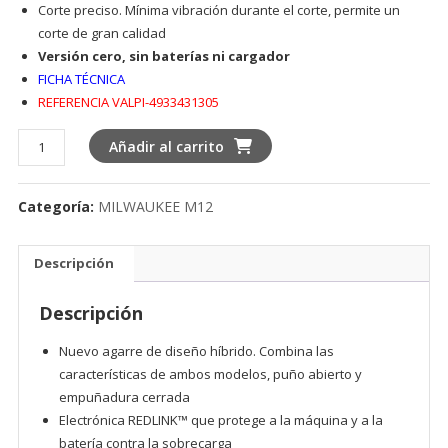
Corte preciso. Mínima vibración durante el corte, permite un
corte de gran calidad
Versión cero, sin baterías ni cargador
FICHA TÉCNICA
REFERENCIA VALPI-4933431305
SIERRA
Añadir al carrito
DE
CALAR
Categoría:
MILWAUKEE M12
SUBCOMPACTA
M12™
cantidad
Descripción
Descripción
Nuevo agarre de diseño híbrido. Combina las
características de ambos modelos, puño abierto y
empuñadura cerrada
Electrónica REDLINK™ que protege a la máquina y a la
batería contra la sobrecarga