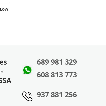
 LOW
ies
689 981 329
-
608 813 773
SSA
937 881 256