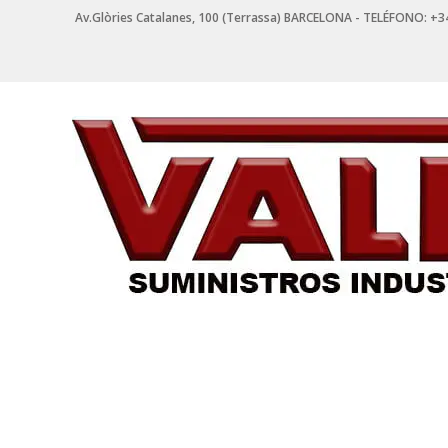
Saltar
Av.Glòries Catalanes, 100 (Terrassa) BARCELONA - TELÉFONO: +3
contenido
VALPI
SUMINISTROS
INDUSTRIALES
Suministros
Industriales
en
Terrassa