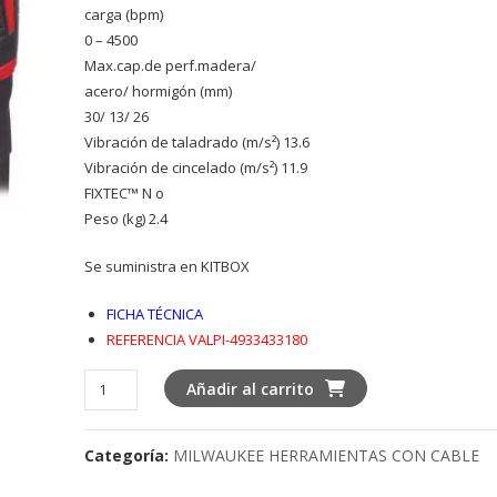
carga (bpm)
0 – 4500
Max.cap.de perf.madera/
acero/ hormigón (mm)
30/ 13/ 26
Vibración de taladrado (m/s²) 13.6
Vibración de cincelado (m/s²) 11.9
FIXTEC™ N o
Peso (kg) 2.4
Se suministra en KITBOX
FICHA TÉCNICA
REFERENCIA VALPI-4933433180
MARTILLO
Añadir al carrito
DE
4
Categoría:
MILWAUKEE HERRAMIENTAS CON CABLE
MODOS
SDS-