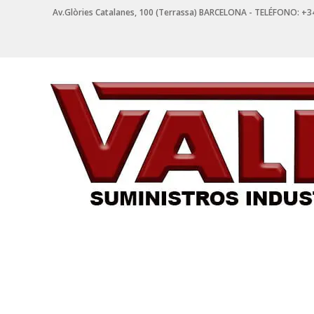
Saltar
Av.Glòries Catalanes, 100 (Terrassa) BARCELONA - TELÉFONO: +3
contenido
VALPI
SUMINISTROS
INDUSTRIALES
Suministros
Industriales
en
Terrassa