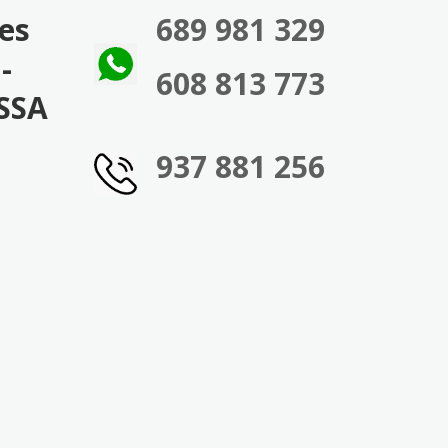
ies
689 981 329
-
608 813 773
SSA
937 881 256