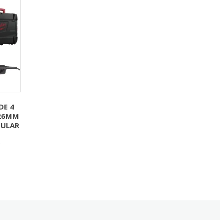
DE 4
26MM
ULAR
€