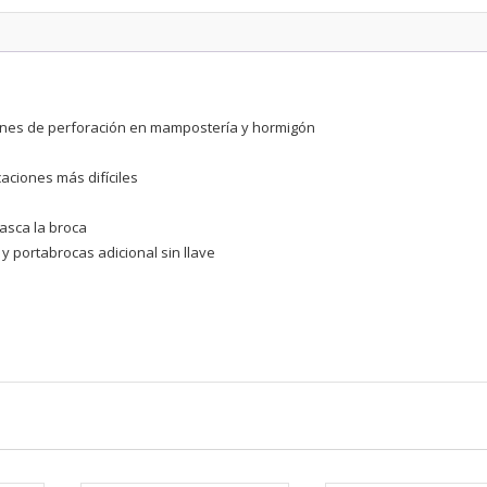
PLUS
26MM
cantidad
OK
iones de perforación en mampostería y hormigón
European Commission | Cookies Policy
aciones más difíciles
asca la broca
y portabrocas adicional sin llave
powered by
WPCookiePro