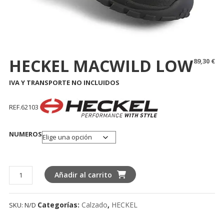
HECKEL MACWILD LOW
89,30
€
IVA Y TRANSPORTE NO INCLUIDOS
REF.62103
NUMEROS
HECKEL
Añadir al carrito
MACWILD
LOW
Categorías:
Calzado
,
HECKEL
SKU:
N/D
cantidad