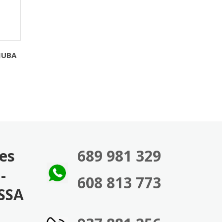
JUBA
ies
689 981 329
-
608 813 773
SSA