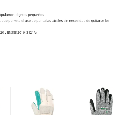
nipulamos objetos pequeños
European Commission | Cookies Policy
ue permite el uso de pantallas táctiles sin necesidad de quitarse los
420 y EN388:2016 (3121A)
powered by
WPCookiePro