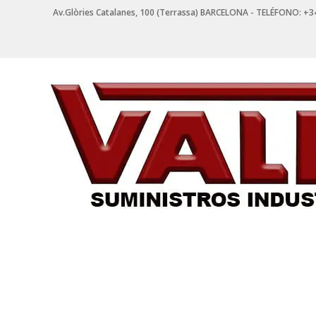
Saltar
Av.Glòries Catalanes, 100 (Terrassa) BARCELONA - TELÉFONO: +3
contenido
VALPI
SUMINISTROS
INDUSTRIALES
Suministros
Industriales
en
Terrassa