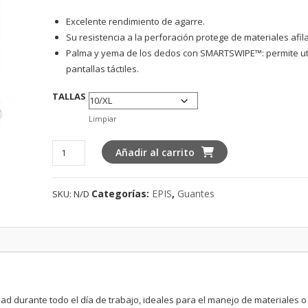
Excelente rendimiento de agarre.
Su resistencia a la perforación protege de materiales afi
Palma y yema de los dedos con SMARTSWIPE™: permite uti
pantallas táctiles.
TALLAS
Limpiar
GUANTES
Añadir al carrito
DE
NITRILO
Categorías:
EPIS
,
Guantes
SKU:
N/D
ANTICORTE
NIVEL
A
MILWAUKEE
(copia)
cantidad
OK
d durante todo el día de trabajo, ideales para el manejo de materiales o